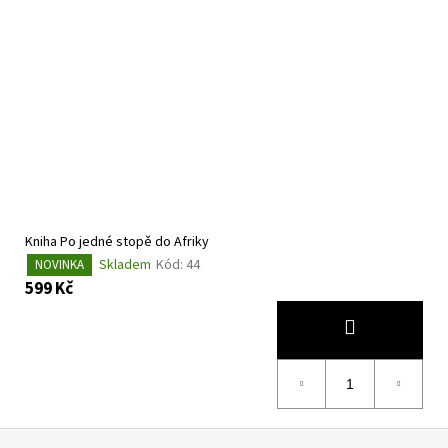
Kniha Po jedné stopě do Afriky
Skladem
Kód:
44
NOVINKA
599 Kč
Z